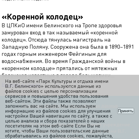
«Коренной колодец»
В ЦПКиО имени Белинского на Тропе здоровья
замурован вход в так называемый «коренной
колодец». Отсюда тянулась магистраль на
Западную Поляну. Сооружена она была в 1890–1891
годах горным инженером Фейгиным для
водоснабжения. Во время Гражданской войны в
«коренном колодце» прятались от мятежных
белочехов известные в городе большевики…
На веб-сайте «Парк Культуры и отдыха имени
Возврат к списку
В.Г. Белинского» используются данные из
файлов cookies с целью персонализации
сервисов и повышения удобства пользования
веб-сайтом. Эти файлы также позволяют
Политика обработки персональных данных
запомнить вас на сайте. Мы используем
информацию из файлов cookies для улучшения
Принять
настройки Вашей навигации по сайту, а также с
целью анализа и сбора показателей о наших
© 2010-2015 Муниципальное автономное учреждение
посетителях на этом веб-сайте Если Вы не
хотите, чтобы Ваши пользовательские данные
«Центральный парк культуры и отдыха имени В.Г.
обрабатывались из файлов cookies, пожалуйста,
Белинского»