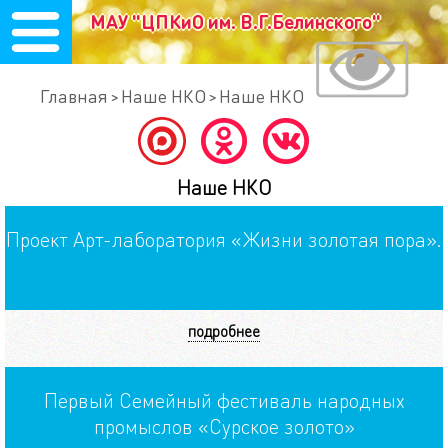
МАУ "ЦПКиО им. В.Г.Белинского"
Главная
Наше НКО
Наше НКО
Наше НКО
Проект Арт-лаборатория «Жизни золотая пора».
подробнее
Первый Семейный фестиваль народных
промыслов «Сурское золото»