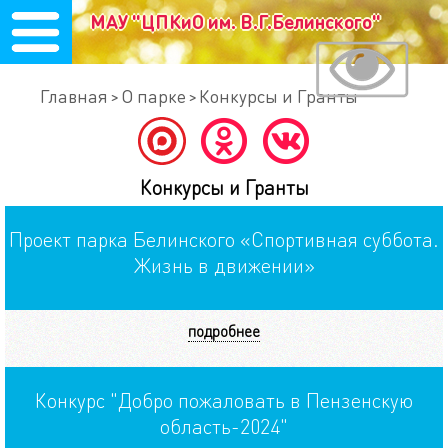
МАУ "ЦПКиО им. В.Г.Белинского"
Главная
О парке
Конкурсы и Гранты
Конкурсы и Гранты
Проект парка Белинского «Спортивная суббота.
Жизнь в движении»
подробнее
Конкурс "Добро пожаловать в Пензенскую
область-2024"