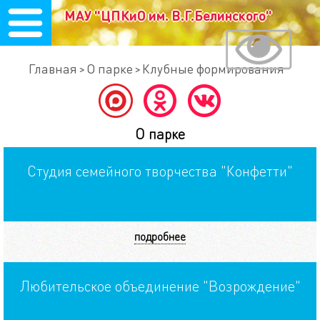
МАУ "ЦПКиО им. В.Г.Белинского"
Главная
О парке
Клубные формирования
О парке
Студия семейного творчества "Конфетти"
подробнее
Любительское объединение "Возрождение"