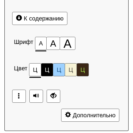
К содержанию
А
Шрифт
А
А
Цвет
Ц
Ц
Ц
Ц
Ц
Дополнительно