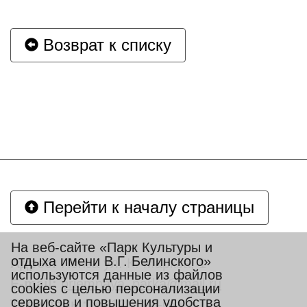
Возврат к списку
Перейти к началу страницы
На веб-сайте «Парк Культуры и
отдыха имени В.Г. Белинского»
Адрес:
Пенза ул. К. Маркса, 1
используются данные из файлов
E-mail:
priemnaya_parka@mail.ru
cookies с целью персонализации
сервисов и повышения удобства
Телефоны:
8(412) 688-688