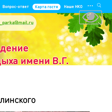
···
Вопрос-ответ
Наше НКО
Карта гостя
_parka@mail.ru
ждение
ыха имени В.Г.
линского