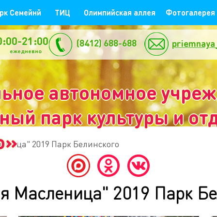
рк Семейнй
ТИЦ
Олимпийская аллея
Фотогалерея
0:00-21:00
(8412) 688-688
priemnaya
жедневно
ьное автономное учре
ый парк культуры и отд
о»
еница" 2019 Парк Белинского
я Масленица" 2019 Парк Бе