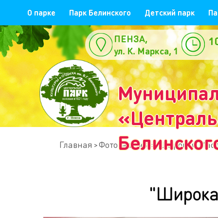
О парке
Парк Белинского
Детский парк
Па
ПЕНЗА,
1
ул. К. Маркса, 1
е
Муниципал
«Центральн
Белинског
Главная
Фотогалерея
"Широкая Масл
"Широка