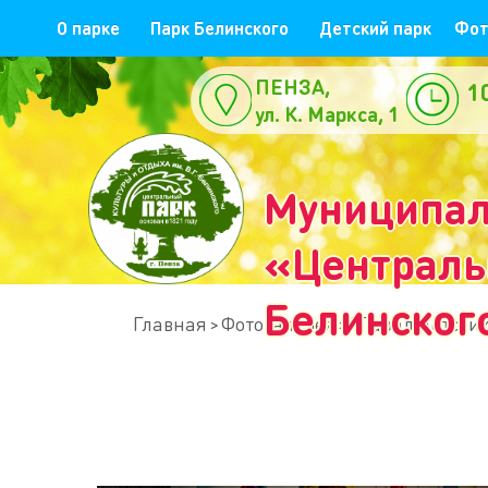
О парке
Парк Белинского
Детский парк
Фот
ПЕНЗА,
1
ул. К. Маркса, 1
е
Муниципал
«Центральн
Белинског
Главная
Фотогалерея
"Парад детских