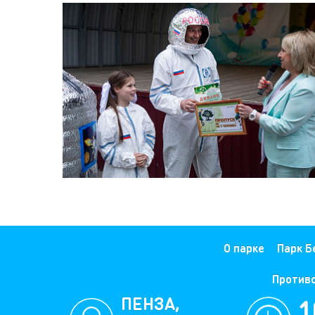
О парке
Парк Б
Против
ПЕНЗА,
1