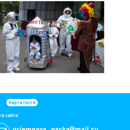
Карта гостя
та сайта
priemnaya_parka@mail.ru