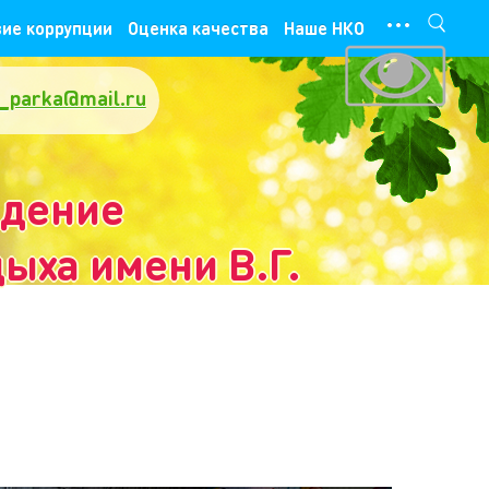
···
ие коррупции
Оценка качества
Наше НКО
_parka@mail.ru
ждение
ыха имени В.Г.