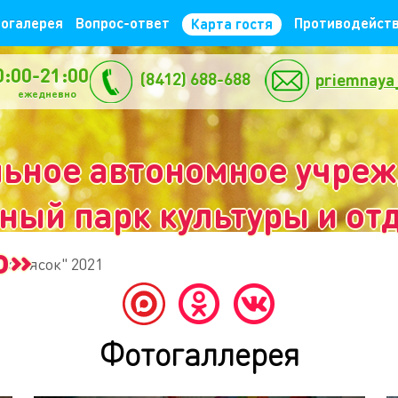
огалерея
Вопрос-ответ
Противодейств
Карта гостя
0:00-21:00
(8412) 688-688
priemnaya
жедневно
ьное автономное учре
ый парк культуры и отд
о»
 колясок" 2021
Фотогаллерея