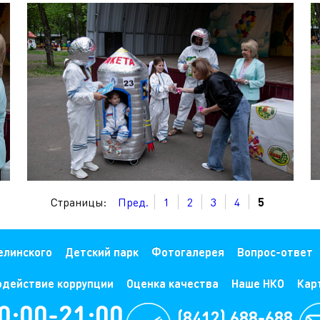
Страницы:
Пред.
1
2
3
4
5
елинского
Детский парк
Фотогалерея
Вопрос-ответ
одействие коррупции
Оценка качества
Наше НКО
Кар
0:00-21:00
(8412) 688-688