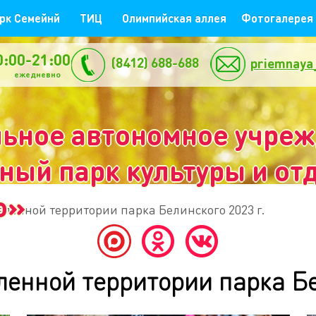
рк Семейнй
ТИЦ
Олимпийская аллея
Фотогалерея
0:00-21:00
(8412) 688-688
priemnaya
жедневно
ьное автономное учре
ый парк культуры и отд
о»
ленной территории парка Белинского 2023 г.
енной территории парка Бе