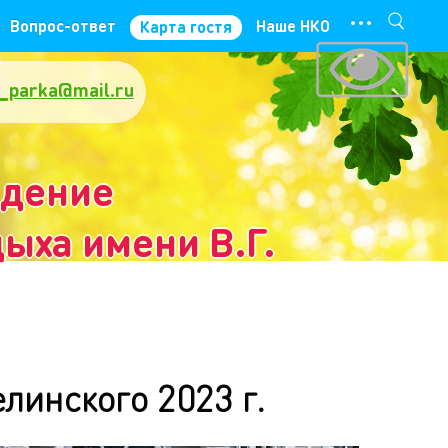
···
Вопрос-ответ
Наше НКО
Карта гостя
_parka@mail.ru
ждение
ыха имени В.Г.
линского 2023 г.