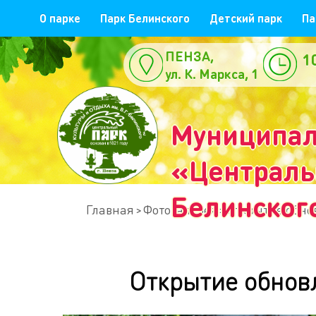
О парке
Парк Белинского
Детский парк
Па
ПЕНЗА,
1
ул. К. Маркса, 1
е
Муниципал
«Центральн
Белинског
Главная
Фотогалерея
Открытие обнов
Открытие обновл