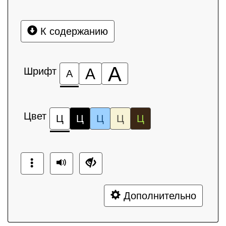
К содержанию
А
Шрифт
А
А
Цвет
Ц
Ц
Ц
Ц
Ц
Дополнительно