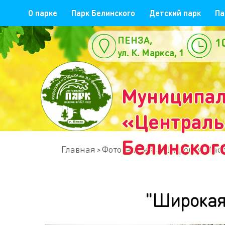
О парке
Парк Белинского
Детский парк
Па
ПЕНЗА,
1
ул. К. Маркса, 1
е
Муниципал
«Центральн
Белинског
Главная
Фотогалерея
"Широкая Масле
"Широкая