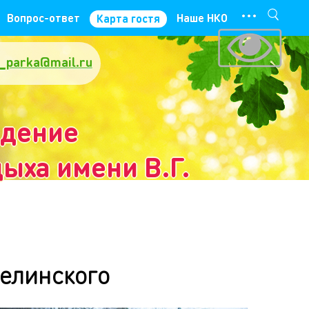
···
Вопрос-ответ
Наше НКО
Карта гостя
_parka@mail.ru
ждение
ыха имени В.Г.
елинского