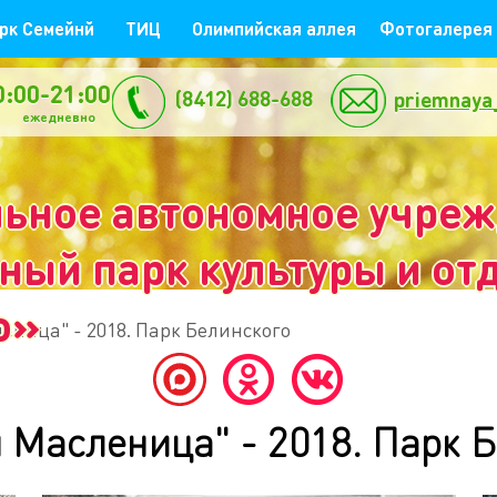
рк Семейнй
ТИЦ
Олимпийская аллея
Фотогалерея
0:00-21:00
(8412) 688-688
priemnaya
жедневно
ьное автономное учре
ый парк культуры и отд
о»
ница" - 2018. Парк Белинского
 Масленица" - 2018. Парк Б