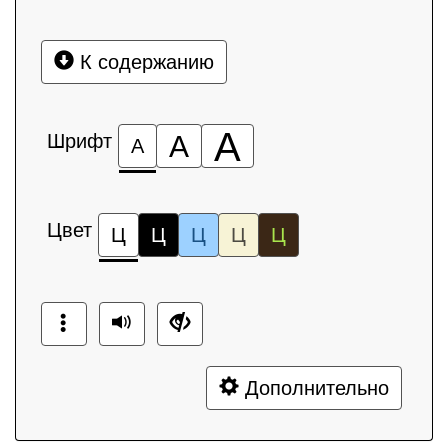
К содержанию
А
Шрифт
А
А
Цвет
Ц
Ц
Ц
Ц
Ц
Дополнительно