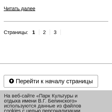
Читать далее
Страницы:
1
2
3
Перейти к началу страницы
На веб-сайте «Парк Культуры и
отдыха имени В.Г. Белинского»
Адрес:
Пенза ул. К. Маркса, 1
используются данные из файлов
E-mail:
priemnaya_parka@mail.ru
cookies с целью персонализации