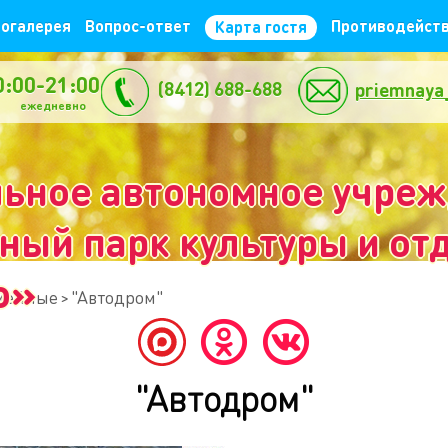
огалерея
Вопрос-ответ
Противодейств
Карта гостя
0:00-21:00
(8412) 688-688
priemnaya
жедневно
ьное автономное учре
ый парк культуры и отд
о»
мейные
"Автодром"
"Автодром"