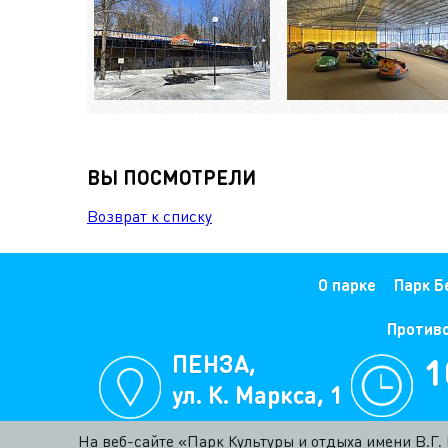
ВЫ ПОСМОТРЕЛИ
Возврат к списку
О парке
Парк Б
Против
ПЕНЗА,
1
ул. К. Маркса, 1
е
На веб-сайте «Парк Культуры и отдыха имени В.Г