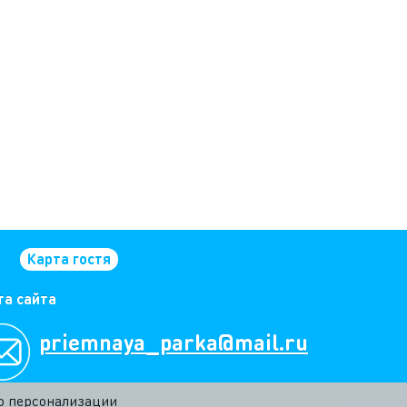
Карта гостя
та сайта
priemnaya_parka@mail.ru
ью персонализации