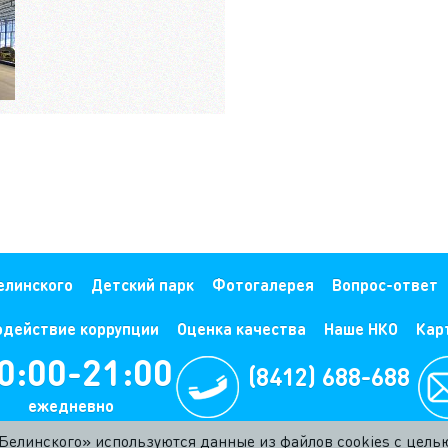
елинского
Детский парк
Фотогалерея
Вопрос-ответ
одействие коррупции
Оценка качества
Наше НКО
Кар
0:00-21:00
(8412) 688-688
жедневно
. Белинского» используются данные из файлов cookies с цел