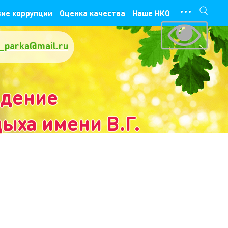
···
ие коррупции
Оценка качества
Наше НКО
_parka@mail.ru
ждение
ыха имени В.Г.