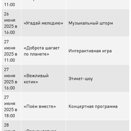
11:00
26
июня
«Угадай мелодию»
Музыкальный шторм
2025 в
16:00
27
июня
«Доброта шагает
Интерактивная игра
2025 в
по планете»
11:00
27
июня
«Вежливый
Этикет-шоу
2025 в
котик»
16:00
27
июня
«Поём вместе»
Концертная программа
2025 в
18:00
28
июня
«Разноцветное