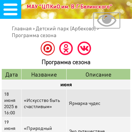
МАУ "ЦПКиО им. В.Г.Белинского"
Главная
Детский парк (Арбеково)
Программа сезона
Программа сезона
Дата
Название
Описание
июня
18
июня
«Искусство быть
Ярмарка чудес
2025 в
счастливым»
16:00
19
июня
«Природный
Эко путешествие