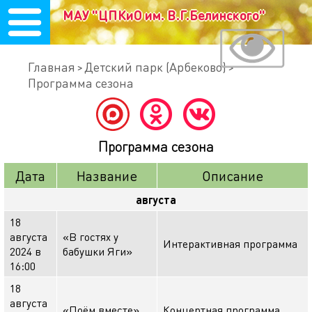
МАУ "ЦПКиО им. В.Г.Белинского"
Главная
Детский парк (Арбеково)
Программа сезона
Программа сезона
Дата
Название
Описание
августа
18
августа
«В гостях у
Интерактивная программа
2024 в
бабушки Яги»
16:00
18
августа
«Поём вместе»
Концертная программа