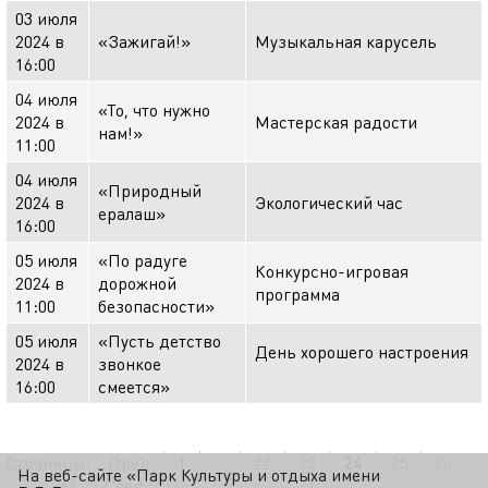
03 июля
2024 в
«Зажигай!»
Музыкальная карусель
16:00
04 июля
«То, что нужно
2024 в
Мастерская радости
нам!»
11:00
04 июля
«Природный
2024 в
Экологический час
ералаш»
16:00
05 июля
«По радуге
Конкурсно-игровая
2024 в
дорожной
программа
11:00
безопасности»
05 июля
«Пусть детство
День хорошего настроения
2024 в
звонкое
16:00
смеется»
Страницы:
Пред.
1
...
22
23
24
25
26
На веб-сайте «Парк Культуры и отдыха имени
...
64
След.