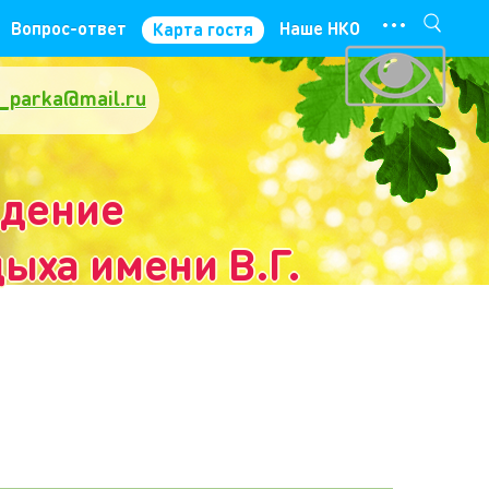
···
Вопрос-ответ
Наше НКО
Карта гостя
_parka@mail.ru
ждение
ыха имени В.Г.