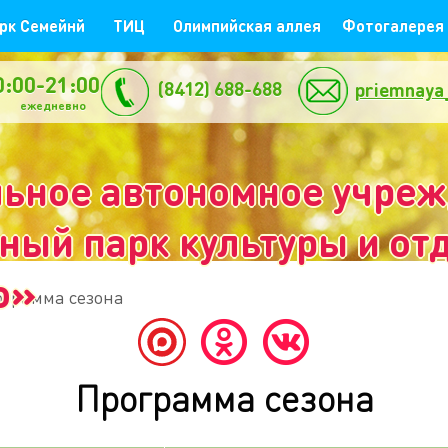
рк Семейнй
ТИЦ
Олимпийская аллея
Фотогалерея
0:00-21:00
(8412) 688-688
priemnaya
жедневно
ьное автономное учре
ый парк культуры и отд
о»
ограмма сезона
Программа сезона