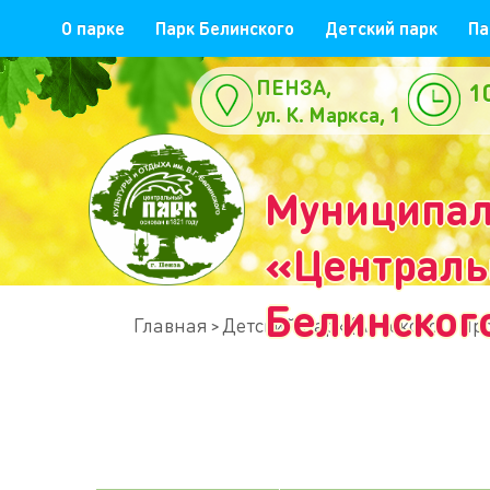
О парке
Парк Белинского
Детский парк
Па
ПЕНЗА,
1
ул. К. Маркса, 1
е
Муниципал
«Центральн
Белинског
Главная
Детский парк (Арбеково)
Пр