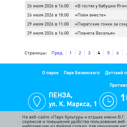
26 июля 2026 в 16:00
«В гостях у бабушки Яги»
26 июля 2026 в 18:00
«Поём вместе»
29 июля 2026 в 11:00
«Пиратские гонки за со
29 июля 2026 в 16:00
«Планета Веселья»
Страницы:
Пред.
1
2
3
4
5
6
.
О парке
Парк Белинского
Детский п
Против
ПЕНЗА,
1
ул. К. Маркса, 1
е
На веб-сайте «Парк Культуры и отдыха имени В.Г
сервисов и повышения удобства пользования веб-
информацию из файлов cookies для улучшения наст