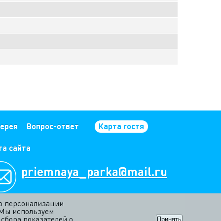
ерея
Вопрос-ответ
Карта гостя
та сайта
priemnaya_parka@mail.ru
ью персонализации
 Мы используем
сбора показателей о
Принять