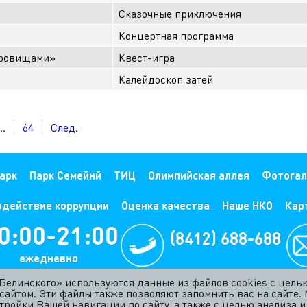
Сказочные приключения
Концертная программа
кровищами»
Квест-игра
Калейдоскоп затей
..
64
След.
арк
Парк Семейнй
ТИЦ
Олимпийская аллея
Фотогал
одействие коррупции
Оценка качества
Наше НКО
Кар
0:00-21:00
(8412) 688-688
жедневно
. Белинского» используются данные из файлов cookies с цел
сайтом. Эти файлы также позволяют запомнить вас на сайте.
ройки Вашей навигации по сайту, а также с целью анализа и 
Политика обработки персональных данных