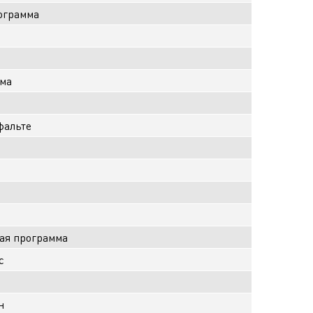
ограмма
мма
фальте
ая программа
с
н