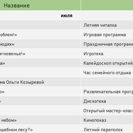
Название
июля
Летняя читалка
роблем!»
Игровая программа
 людях»
Праздничная программ
мгновенье!»
Игротека
са»
Калейдоскоп открытий
Час семейного отдыха
ма Ольги Козыревой
о»
Развлекательная прог
»
Дискотека
Открытый мастер-клас
 небом»
Кинопоказ
лшебном лесу?»
Летний переполох