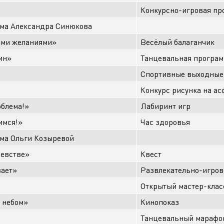
Конкурсно-игровая пр
ма Александра Синюкова
ыми желаниями»
Весёлый балаганчик
ин»
Танцевальная програ
Спортивные выходные
Конкурс рисунка на ас
облема!»
Лабиринт игр
имся!»
Час здоровья
ма Ольги Козыревой
левстве»
Квест
вает»
Развлекательно-игров
Открытый мастер-клас
 небом»
Кинопоказ
Танцевальный марафо