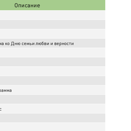
Описание
а ко Дню семьи любви и верности
рамма
с