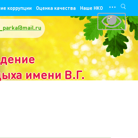
···
ие коррупции
Оценка качества
Наше НКО
_parka@mail.ru
ждение
ыха имени В.Г.