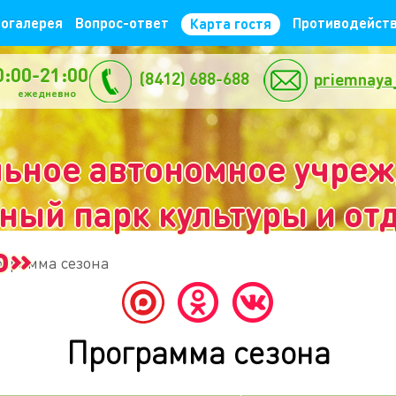
огалерея
Вопрос-ответ
Противодейств
Карта гостя
0:00-21:00
(8412) 688-688
priemnaya
жедневно
ьное автономное учре
ый парк культуры и отд
о»
ограмма сезона
Программа сезона