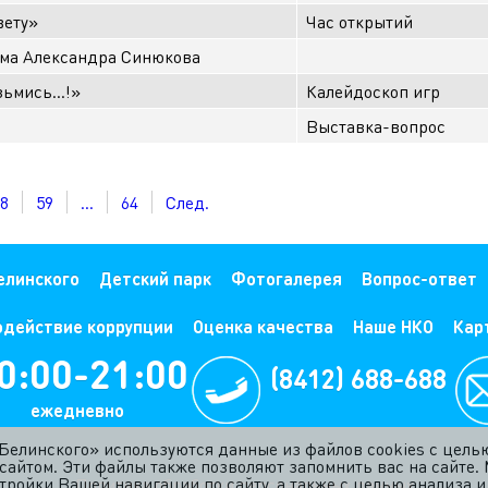
вету»
Час открытий
ма Александра Синюкова
озьмись…!»
Калейдоскоп игр
Выставка-вопрос
8
59
...
64
След.
елинского
Детский парк
Фотогалерея
Вопрос-ответ
одействие коррупции
Оценка качества
Наше НКО
Кар
0:00-21:00
(8412) 688-688
жедневно
. Белинского» используются данные из файлов cookies с цел
сайтом. Эти файлы также позволяют запомнить вас на сайте.
ройки Вашей навигации по сайту, а также с целью анализа и 
Политика обработки персональных данных