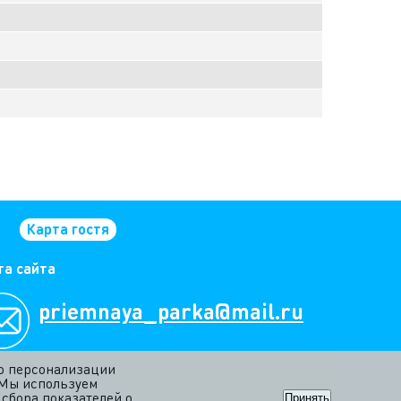
Карта гостя
та сайта
priemnaya_parka@mail.ru
ью персонализации
 Мы используем
сбора показателей о
Принять