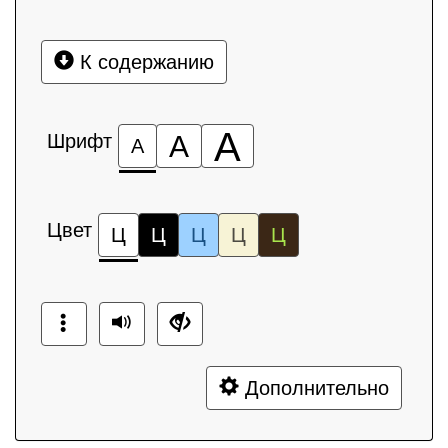
К содержанию
А
Шрифт
А
А
Цвет
Ц
Ц
Ц
Ц
Ц
Дополнительно