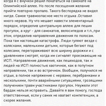
когда я с внучкой решил покататься на самокате на
Олимпийской аллее. Но после посещения желание
прийти повторно пропало. Такого беспорядка не видел
нигде. Самое травмоопасное место отдыха .Оставил
много нервов. Ну что мешает навести элементарный
порядок, определив центральную аллею для пеших
прогулок, а круг - для самокатов, велосипедов и т.п.,при
этом, определив направления движения по полосам.
Пока там настоящая катастрофа. Люди гуляют везде с
колясками, маленькими детьми, которые бегают под
колесами, перегораживают всю ширину дорожки и с
удивлением смотрят, когда им сигналят проезжающие на
ИСП. Направление движения, как пешеходов, так и
людей на ИСП полностью хаотичное, как в попутном
направлении, так и во встречном. Вообщем, получился не
отдых, а полное напряжение с нервами, перебранками и
несколькими, почти аварийными ситуациями, грозящими
получением травм участниками прогулок. Неужели этот
бардак нельзя исправить. Давайте я вам помогу, господа
ответственные, если у самих не хватает компетенции, а
скорее желания.