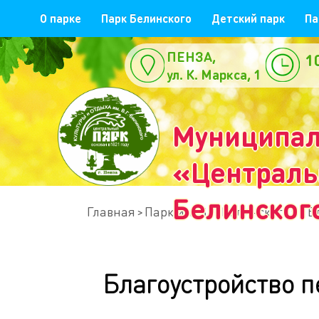
О парке
Парк Белинского
Детский парк
Па
ПЕНЗА,
1
ул. К. Маркса, 1
е
Муниципал
«Центральн
Белинског
Главная
Парк им. В.Г. Белинского
Б
Благоустройство п