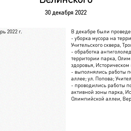
30 декабря 2022
В декабре были провед
- уборка мусора на терр
Учительского сквера, Тр
- обработка антигололе
территории парка, Олимп
здоровья, Историческом 
- выполнялись работы п
аллее; ул. Попова; Учите
- проводились работы по
активной зоны парка, Ис
Олимпийской аллеи, Вер