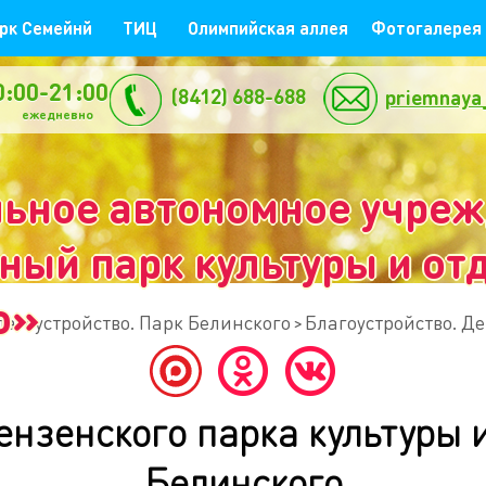
рк Семейнй
ТИЦ
Олимпийская аллея
Фотогалерея
0:00-21:00
(8412) 688-688
priemnaya
жедневно
ьное автономное учре
ый парк культуры и отд
о»
лагоустройство. Парк Белинского
Благоустройство. Де
ензенского парка культуры и
Белинского