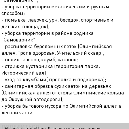
- уборка территории механическим и ручным
способом;
- помывка лавочек, урн, беседок, спортивных и
детских площадок);
- уборка территории в районе родника
"Самоварник";
- распиловка буреломных веток (Олимпийская
аллея, Тропа здоровья, Учительский сквер);
- полив газонов, клумб, вазонов;
- стрижка кустарника (территория парка,
Исторический вал);
- уход за клумбами( прополка и подкормка);
- санитарная обрезка сухих веток на деревьях
(Олимпийская аллея от стелы Олимпийские кольца
до Окружной автодороги);
- уборка бытового мусора по Олимпийской аллеи в
лесной части.
ПОДЕЛИТЬСЯ
На веб-сайте «Парк Культуры и отдыха имени