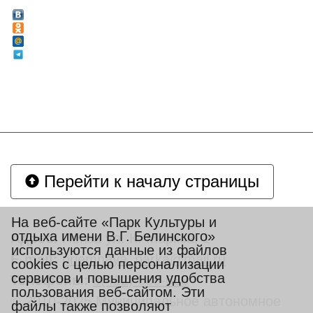
Перейти к началу страницы
На веб-сайте «Парк Культуры и
отдыха имени В.Г. Белинского»
Адрес:
Пенза ул. К. Маркса, 1
используются данные из файлов
E-mail:
priemnaya_parka@mail.ru
cookies с целью персонализации
сервисов и повышения удобства
Телефоны:
8(412) 688-688
пользования веб-сайтом. Эти
© 2010-2025 Муниципальное автономное
файлы также позволяют