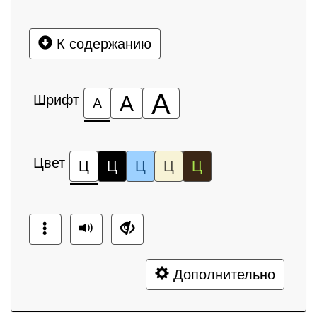
К содержанию
А
Шрифт
А
А
Цвет
Ц
Ц
Ц
Ц
Ц
Дополнительно