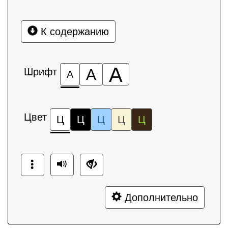
К содержанию
А
Шрифт
А
А
Цвет
Ц
Ц
Ц
Ц
Ц
Дополнительно