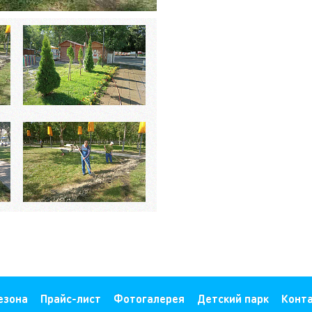
езона
Прайс-лист
Фотогалерея
Детский парк
Конт