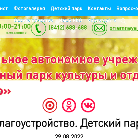
ист
Фотогалерея
Детский парк
Контакты
Вопрос-
Оценка качества
Наше НКО
Карта сайта
0:00-21:00
(8412) 688-688
priemnaya
жедневно
ьное автономное учре
ый парк культуры и отд
о»
рк
лагоустройство. Детский па
29.08.2022