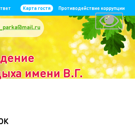
ответ
Карта гостя
Противодействие коррупции
_parka@mail.ru
ждение
ыха имени В.Г.
рк