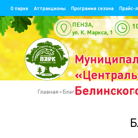
О парке
Аттракционы
Программа сезона
Прайс-л
ПЕНЗА,
1
ул. К. Маркса, 1
е
Муниципал
«Центральн
Белинског
Главная
Благоустройство. Детский па
Б