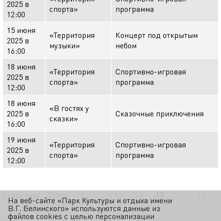
2025 в
спорта»
программа
12:00
15 июня
«Территория
Концерт под открытым
2025 в
музыки»
небом
16:00
18 июня
«Территория
Спортивно-игровая
2025 в
спорта»
программа
12:00
18 июня
«В гостях у
2025 в
Сказочные приключения
сказки»
16:00
19 июня
«Территория
Спортивно-игровая
2025 в
спорта»
программа
12:00
Страницы:
Пред.
1
...
11
12
13
14
15
На веб-сайте «Парк Культуры и отдыха имени
...
23
След.
В.Г. Белинского» используются данные из
файлов cookies с целью персонализации