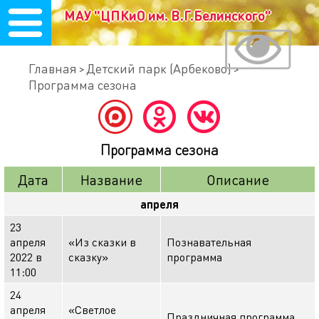
МАУ "ЦПКиО им. В.Г.Белинского"
Главная
Детский парк (Арбеково)
Программа сезона
Программа сезона
Дата
Название
Описание
апреля
23
апреля
«Из сказки в
Познавательная
2022 в
сказку»
программа
11:00
24
апреля
«Светлое
Праздничная программа