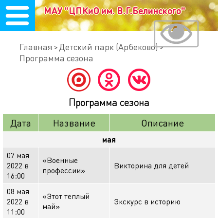
МАУ "ЦПКиО им. В.Г.Белинского"
Главная
Детский парк (Арбеково)
Программа сезона
Программа сезона
Дата
Название
Описание
мая
07 мая
«Военные
2022 в
Викторина для детей
профессии»
16:00
08 мая
«Этот теплый
2022 в
Экскурс в историю
май»
11:00