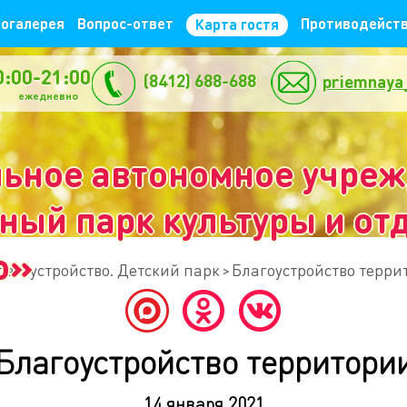
огалерея
Вопрос-ответ
Противодейств
Карта гостя
0:00-21:00
(8412) 688-688
priemnaya
жедневно
ьное автономное учре
ый парк культуры и отд
о»
лагоустройство. Детский парк
Благоустройство терри
Благоустройство территори
14 января 2021