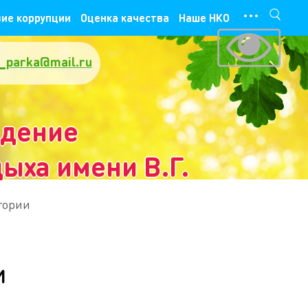
···
ие коррупции
Оценка качества
Наше НКО
_parka@mail.ru
ждение
ыха имени В.Г.
тории
и